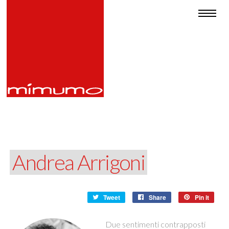
Andrea Arrigoni
Tweet
Share
Pin it
Due sentimenti contrapposti