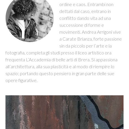
ordine e caos. Entrambi non
dettati dal caso, entrano in
conflitto dando vita ad una
successione di forme e
movimenti. Andrea Arrigoni vive
a Carate Brianza, forte passione
sin da piccolo per l’arte e la
fotografia, completa gli studi presso il liceo artistico ora
frequenta L’Accademia di belle arti di Brera. Si appassiona
all’architettura, alla sua plasticità e al modo di riempire lo
spazio; portando questo pensiero in gran parte delle sue
opere figurative.